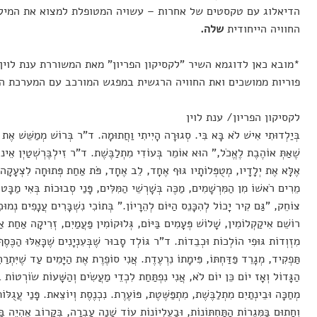
הדיאלוג עם טקסטים של אחרות – עשויה המטופלת למצוא את המיל
החוויה הייחודית
שלה.
*מובא כאן לדוגמא השיר "לקסיקון הפריון" מאת המשוררת ענת לוין
פוריות ממושכים ואת החוויה הרגשית במפגש המורכב עם המערכת הר
לקסיקון הפריון/ ענת לוין
בְּיַלְדוּתִי אִישׁ לֹא בָּא בִּי. סְגוּרָה הָיִיתִי וַחֲתוּמָה. ד"ר בְּרוֹשׁ מְמַשֵּׁשׁ אֶת
שֶׁאַתְּ אוֹהֶבֶת לֶאֱכֹל," הוּא אוֹמֵר בְּעוֹדִי מִתְלַבֶּשֶׁת. ד"ר זִילְבֶּרְשְׁטַיְן אֵינו
אֶלָּא אֶת יְלָדָיו, מְטֻפְּלוֹתָיו גּוּף אֶחָד, לֵב אֶחָד, פֹּת אַחַת פְּתוּחָה לִצְעָקָה
מֵרִים רֹאשׁוֹ מִן הַמִּרְשָׁמִים, מַכֶּה בְּשָׁרְשֵׁי הַמִּלִּים, פָּנַי סְבוּכוֹת בְּאִי מַבָּ
צוֹחֵק, "גַּם קִיר יָכוֹל לְהִכָּנֵס הַיּוֹם לְהֵרָיוֹן." בְּתוֹכִי נִשְׁבָּרִים עֲנָפִים נְמו
רוֹשֵׁם אִיקַקְלוֹמִין, שָׁלוֹשׁ פְּעָמִים בַּיּוֹם, גְּלוּקוֹמִין פַּעֲמַיִם, זְרִיקָה אַחַת אַ
מִזְוְדוֹת גּוּפִי הוֹלְכוֹת וּכְבֵדוֹת. ד"ר גּוֹלְד סָבוּר שֶׁבְּעִנְיָנִים שֶׁכָּאֵלּוּ הַכֶּסֶ
תַּפְקִיד, מְגָרֵד פַּדַּחְתּוֹ, פִּימָתוֹ נִרְעֶדֶת. אֲנִי סוֹפֶרֶת אֶת הַיָּמִים עַד שֶׁיִּתְרַחֵ
הַגָּדוֹל וְאָז יוֹם כֵּן יוֹם לֹא, אֲנִי נִפְתַּחַת לִכְדֵי מַעֲשִׂים וְהַשָּׁעוֹת שׂוֹרְטוֹת בִּי
מְחַכָּה וּבֵינְתַיִם מִתְלַבֶּשֶׁת, מִתְפַּשֶּׁטֶת, פּוֹעֶרֶת. נִכְנֶסֶת וְיוֹצֵאת. פָּנַי עֲגֻלּוֹ
וְחָתוּם בַּמְּגֵרוֹת הַתַּחְתּוֹנוֹת, וּבָעֶלְיוֹנוֹת עוֹד שָׁנָה עָבְרָה, בְּקָרוֹב אֶהְיֶה בּ