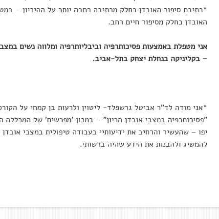
*כתיבת סיפור האובדן כחלק מכתיבה רחבה יותר על ההיריון – במט
האובדן כחלק מסיפור חיים רחב.
אני מטפלת באמצעות פסיכותרפיה וביבליותרפיה ומלווה נשים
במצבי
– בקליניקה בנחלת יצחק בתל-אביב.
*אני מודה לד"ר אביטל גרשפלד- ליטוין ולרעות בן קמחי על הקור
"פסיכותרפיה במצבי אובדן הריון" – במכון 'מפרשים' של המכללה 
יפו – שהעשיר והרחיב את ידיעותיי בעבודה טיפולית במצבי אובדן הר
להמשיג ולהבנות את הידע שהיה ברשותי.