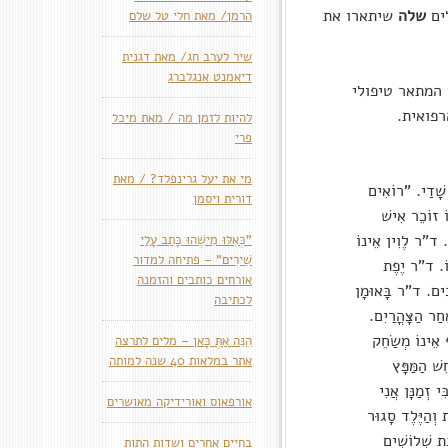
ים
שלה
שיתארו את
הרמן/ מאת חלי טל שלם
שיר לערב חג/ מאת דגנית
דיאמנט אנגלברג
 המתאר טיפולי
פואית.
להיות לזמן מה / מאת מיכל
פרי
מי את יעל גרינפלד? / מאת
 שָׁדַי. "רוֹאִים
דורית ויסמן
ֹ זוֹכֵר אִישׁ
. ד"ר לֶוִין אֵינוֹ
"כְּאִלּוּ מִישֶׁהוּ כָּתַב עָלַי
שִׁירִים" – פתיחה למדור
טוֹ. ד"ר יֶפֶת
אורחים כותבים והזמנה
ּכִים. ד"ר בָּאוּמָן
לכתיבה
חַר הַצָּהֳרַיִם.
ף אֵינוֹ מְשַׂחֵק
הִנֵּה אַתְּ כָּאן – מלים לתרצה
אתר במלאות 40 שנה למותה
שׁ הַמַּפָּץ
 זְמַנָּן אֲנִי
אורפאוס ואורידיקה מאושרים
ת וְהַיֶּלֶד סָגוּר
ַת שְׁלוֹשִׁים
בחיים אחרים ושדות התות