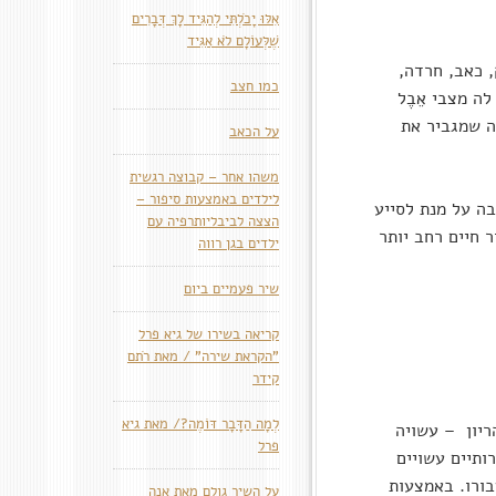
אִלּוּ יָכֹלְתִּי לְהַגִּיד לָךְ דְּבָרִים
שֶׁלְּעוֹלָם לֹא אַגִּיד
, כאב, חרדה,
כמו חצב
ה מצבי אֵבֶל
ה שמגביר את
על הכאב
משהו אחר – קבוצה רגשית
לילדים באמצעות סיפור –
בה על מנת לסייע
הצצה לביבליותרפיה עם
 חיים רחב יותר
ילדים בגן רווה
שיר פעמיים ביום
קריאה בשירו של גיא פרל
"הקראת שירה" / מאת רֹתם
קידר
לְמָה הַדָּבָר דּוֹמֶה?/ מאת גיא
ריון – עשויה
פרל
ותיים עשויים
בורו. באמצעות
על השיר גולם מאת אנה