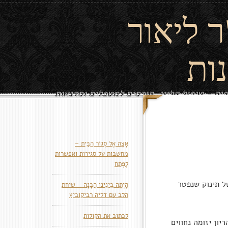
ר ליאור
נות
פיה - טיפול קליני, קורסים למטפלים וסדנאות
אָצָה אֶל סְגוֹר הַבַּיִת –
מחשבות על סגירוּת ואפשרות
לְפֶּתַח
של תינוק שנפטר
הָיְתָה בֵּינֵינוּ הֲבָנָה – שיחת
הלב עם דליה רביקוביץ
לכתוב את הקולות
יון יזומה נחווים