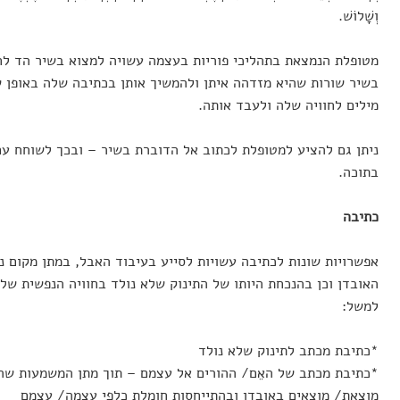
וְשָׁלוֹשׁ.
מטופלת הנמצאת בתהליכי פוריות בעצמה עשויה למצוא בשיר הד לח
בשיר שורות שהיא מזדהה איתן ולהמשיך אותן בכתיבה שלה באופן ש
מילים לחוויה שלה ולעבד אותה.
ניתן גם להציע למטופלת לכתוב אל הדוברת בשיר – ובכך לשוחח עם
בתוכה.
כתיבה
אפשרויות שונות לכתיבה עשויות לסייע בעיבוד האבל, במתן מקום נפ
האובדן וכן בהנכחת היותו של התינוק שלא נולד בחוויה הנפשית של 
למשל:
*כתיבת מכתב לתינוק שלא נולד
*כתיבת מכתב של האֵם/ ההורים אל עצמם – תוך מתן המשמעות שה
מוצאת/ מוצאים באובדן ובהתייחסות חומלת כלפי עצמה/ עצמם