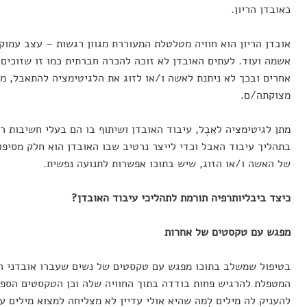
כאובדן הריון.
אובדן הריון הוא חוויה מטלטלת המעוררת מגוון רגשות – עצב עמוק
אשמה ועוד. לעתים האובדן לא זוכה להכרה חברתית כמו זו שזוכים ל
אחרים ובכך לא ניתנת לאשה ו/או לזוג את הלגיטימציה להתאבל, מ
מצוקתה/ם.
מתן לגיטימציה לאֵבֶל, עיבוד האובדן ושיתוף בו הם בעלי חשיבות ר
בתהליך עיבוד האבל וכדי לייצר נרטיב שבו האובדן הוא חלק מסיפור
של האשה ו/או הזוג, שיש בתוכו אפשרות לתנועה נפשית.
כיצד ביבליותרפיה תורמת לתהליכי עיבוד האובדן?
מפגש עם טקסטים של אחרות
בטיפול שמשלב בתוכו מפגש עם טקסטים של נשים שעברו אובדני ה
המטפלת להרגיש פחות בודדה בתוך החוויה שלה וכן הטקסטים הספר
להעניק לה מילים לְמה שהיא אולי עדיין לא מצליחה למצוא מילים ע