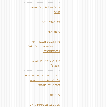
ביבליותרפיה: לילה שהופך
לשיר
כשתקטני תביני
סיפור וקול
בין הכמעט והכבר – על
תזמון הבאת טקסט לטיפול
בביבליותרפיה
"דברי, עכשיו, ילדה, אני
שומעת"
הדרך הביתה סלולה באהבה –
על ספרה החדש של נורית
זרחי "נינה בורחת"
על הכאב
לכתוב בקצב פעימות הלב