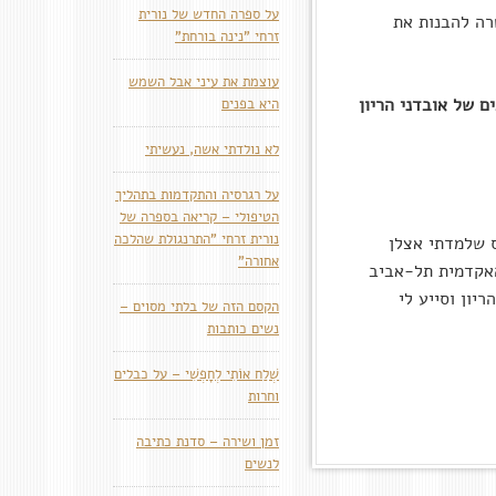
על ספרה החדש של נורית
רה להבנות את
זרחי "נינה בורחת"
עוצמת את עיני אבל השמש
ם של אובדני הריון
היא בפנים
לא נולדתי אשה, נעשיתי
על רגרסיה והתקדמות בתהליך
הטיפולי – קריאה בספרה של
נורית זרחי "התרנגולת שהלכה
ס שלמדתי אצלן
אחורה"
האקדמית תל-אביב
יון וסייע לי
הקסם הזה של בלתי מסוים –
נשים כותבות
שְׁלַח אוֹתִי לְחָפְשִׁי – על כבלים
וחרות
זמן ושירה – סדנת כתיבה
לנשים