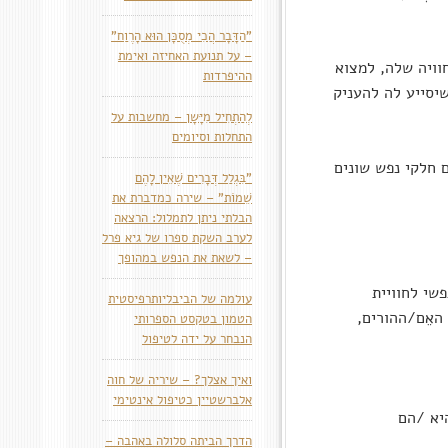
"הַדָּבָר הֲכִי מְסֻכָּן הוּא הָרֶוַח"
– על תנועת האחיזה ואימת
וויה שלה, למצוא
ההיפרדות
יסייע לה להעניק
לְהַתְחִיל מִיָּשָן – מחשבות על
התחלות וסיומים
 חלקי נפש שונים
"בִּגְלַל דְּבָרִים שֶׁאֵין לָהֶם
שֵׁמוֹת" – שירה כמדברת את
הבלתי ניתן לתמלול: הרצאה
לערב השקת ספרו של גיא פרל
– לשאת את הנפש במהופך
שי לחוויית
עולמה של הביבליותרפיסטית
האֵם/ההורים,
הטמון בטקסט הספרותי
הנבחר על ידה לטיפול
ואיך אצלך? – שיריה של חוה
אלברשטיין כטיפול אינטימי
יא /הם
הדרך הביתה סלולה באהבה –