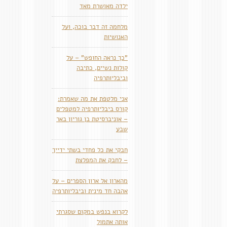
ילדה מאושרת מאד
מלחמה זה דבר בוכה, ועל
האנושיות
"כך נראה החופש" – על
קולות נשיים, כתיבה
וביבליותרפיה
אני מלטפת את מה שאמרת:
קורס ביבליותרפיה למטפלים
– אוניברסיטת בן גוריון באר
שבע
חבקי את כל פחדי בשתי ידייך
– לחבק את המפלצת
מהארון אל ארון הספרים – על
אהבה חד מינית וביבליותרפיה
לקרוא בנפש במקום שסגרתי
אותה אתמול