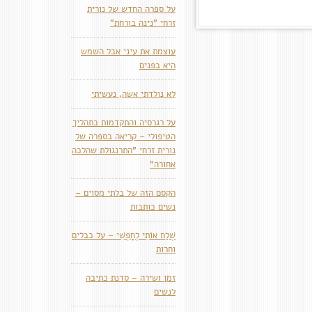
על ספרה החדש של נורית
זרחי "נינה בורחת"
עוצמת את עיני אבל השמש
היא בפנים
לא נולדתי אשה, נעשיתי
על רגרסיה והתקדמות בתהליך
הטיפולי – קריאה בספרה של
נורית זרחי "התרנגולת שהלכה
אחורה"
הקסם הזה של בלתי מסוים –
נשים כותבות
שְׁלַח אוֹתִי לְחָפְשִׁי – על כבלים
וחרות
זמן ושירה – סדנת כתיבה
לנשים