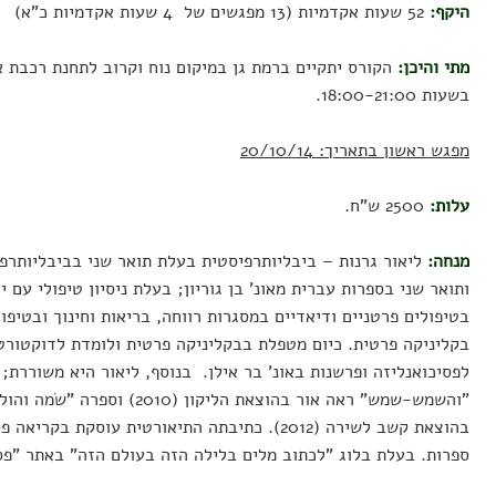
היקף
:
52 שעות אקדמיות (13 מפגשים של 4 שעות אקדמיות כ"א)
מתי והיכן:
הקורס יתקיים ברמת גן במיקום נוח וקרוב לתחנת רכבת אר
בשעות 18:00-21:00.
מפגש ראשון בתאריך: 20/10/14
עלות:
2500 ש"ח.
מנחה:
ליאור גרנות – ביבליותרפיסטית בעלת תואר שני בביבליותרפי
ותואר שני בספרות עברית מאונ' בן גוריון; בעלת ניסיון טיפולי עם י
בטיפולים פרטניים ודיאדיים במסגרות רווחה, בריאות וחינוך ובטיפו
בקליניקה פרטית. כיום מטפלת בבקליניקה פרטית ולומדת לדוקטורט
לפסיכואנליזה ופרשנות באונ' בר אילן. בנוסף, ליאור היא משוררת;
"והשמש-שמש" ראה אור בהוצאת הליקון (2010) 
בהוצאת קשב לשירה (2012). כתיבתה התיאורטית עוסקת בק
ספרות. בעלת בלוג "לכתוב מלים בלילה הזה בעולם הזה" באתר "פסי