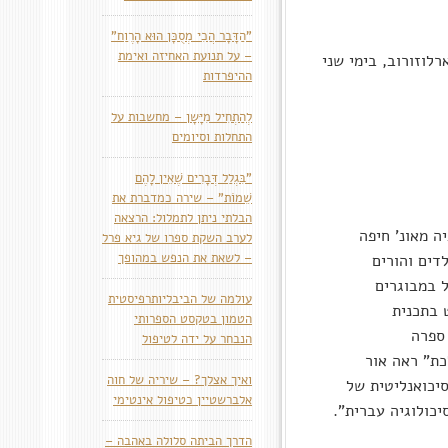
"הַדָּבָר הֲכִי מְסֻכָּן הוּא הָרֶוַח"
– על תנועת האחיזה ואימת
לוזורוב, בימי שני
ההיפרדות
לְהַתְחִיל מִיָּשָן – מחשבות על
התחלות וסיומים
"בִּגְלַל דְּבָרִים שֶׁאֵין לָהֶם
שֵׁמוֹת" – שירה כמדברת את
הבלתי ניתן לתמלול: הרצאה
ה מאונ' חיפה
לערב השקת ספרו של גיא פרל
– לשאת את הנפש במהופך
לדים והורים
ל במבוגרים
עולמה של הביבליותרפיסטית
 בתכנית
הטמון בטקסט הספרותי
 ספרה
הנבחר על ידה לטיפול
וספרה "שׂמה והולכת" ראה אור
ואיך אצלך? – שיריה של חוה
ריאה פסיכואנליטית של
אלברשטיין כטיפול אינטימי
כולוגיה עברית".
הדרך הביתה סלולה באהבה –