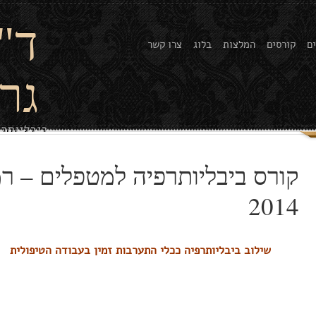
ד"
ם
קורסים
המלצות
בלוג
צרו קשר
גר
ביבליותר
קורס ביבליותרפיה למטפלים – רמ
2014
שילוב ביבליותרפיה ככלי התערבות זמין בעבודה הטיפולית