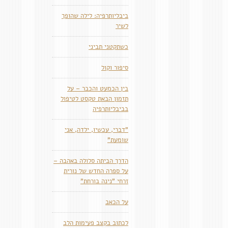
ביבליותרפיה: לילה שהופך
לשיר
כשתקטני תביני
סיפור וקול
בין הכמעט והכבר – על
תזמון הבאת טקסט לטיפול
בביבליותרפיה
"דברי, עכשיו, ילדה, אני
שומעת"
הדרך הביתה סלולה באהבה –
על ספרה החדש של נורית
זרחי "נינה בורחת"
על הכאב
לכתוב בקצב פעימות הלב