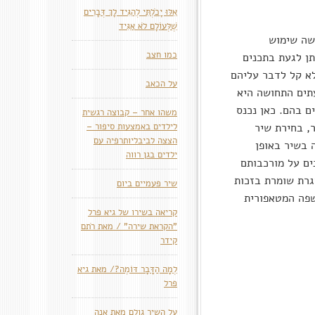
אִלּוּ יָכֹלְתִּי לְהַגִּיד לָךְ דְּבָרִים
שֶׁלְּעוֹלָם לֹא אַגִּיד
ושה שימוש
כמו חצב
תן לגעת בתכנים
לא קל לדבר עליהם
על הכאב
עתים התחושה היא
ם בהם. כאן נכנס
משהו אחר – קבוצה רגשית
, בחירת שיר
לילדים באמצעות סיפור –
הצצה לביבליותרפיה עם
 בשיר באופן
ילדים בגן רווה
נים על מורכבותם
גרת שומרת בזכות
שיר פעמיים ביום
פה המטאפורית
קריאה בשירו של גיא פרל
"הקראת שירה" / מאת רֹתם
קידר
לְמָה הַדָּבָר דּוֹמֶה?/ מאת גיא
פרל
על השיר גולם מאת אנה