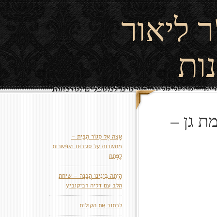
ר ליאור
נות
פיה - טיפול קליני, קורסים למטפלים וסדנאות
ת גן –
אָצָה אֶל סְגוֹר הַבַּיִת –
מחשבות על סגירוּת ואפשרות
לְפֶּתַח
הָיְתָה בֵּינֵינוּ הֲבָנָה – שיחת
הלב עם דליה רביקוביץ
לכתוב את הקולות