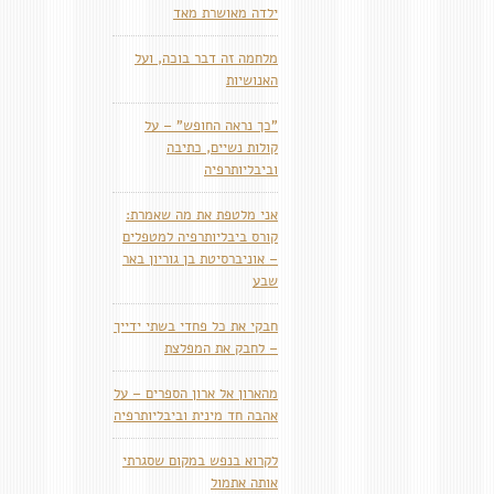
ילדה מאושרת מאד
מלחמה זה דבר בוכה, ועל
האנושיות
"כך נראה החופש" – על
קולות נשיים, כתיבה
וביבליותרפיה
אני מלטפת את מה שאמרת:
קורס ביבליותרפיה למטפלים
– אוניברסיטת בן גוריון באר
שבע
חבקי את כל פחדי בשתי ידייך
– לחבק את המפלצת
מהארון אל ארון הספרים – על
אהבה חד מינית וביבליותרפיה
לקרוא בנפש במקום שסגרתי
אותה אתמול