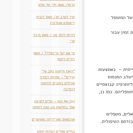
הרמן/ מאת חלי טל שלם
של המטופל
שיר לערב חג/ מאת דגנית
דיאמנט אנגלברג
בות זמין עבור
להיות לזמן מה / מאת מיכל
פרי
מי את יעל גרינפלד? / מאת
דורית ויסמן
ייתית – באמצעות
"כְּאִלּוּ מִישֶׁהוּ כָּתַב עָלַי
ישלב התנסות
שִׁירִים" – פתיחה למדור
אורחים כותבים והזמנה
יותרפיה קבוצתיים
לכתיבה
ופליהם. כמו כן,
הִנֵּה אַתְּ כָּאן – מלים לתרצה
אתר במלאות 40 שנה למותה
אלים, מטפלים
אורפאוס ואורידיקה מאושרים
בודתם הטיפולית.
בחיים אחרים ושדות התות