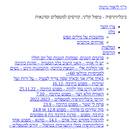
ד"ר ליאור גרנות
ביבליותרפיה - טיפול קליני, קורסים למטפלים וסדנאות
צרו קשר
בלוג
מחשבות על מילים ונפש
אורחים כותבים
המלצות
קורסים
פרטים קטנים, שמחות קטנות של יום חולין
יש לי אותי – האני היציב בלב הסערה – סדנת כתיבה
אֲנִי הוֹלֶכֶת אֵלַי – קבוצת כתיבה, התבוננות ורגש – נשים
לסביסיות בגילאי 60+-
בְּאֵיזוֹ אֶרֶץ אֲנִי וּבְאֵיזוֹ שָׂפָה צָרִיךְ לִצְעוֹק – על זרוּת ועל
שייכות – מפגש כתיבה -16.12
וַאֲנַחְנוּ הָיִינוּ עוֹד יְלָדוֹת – מפגש כתיבה – 25.11.22
האורח הלא רצוי – מפגש כתיבה – 7.10
קורסי ביבליותרפיה למטפלים – 2022-2023
פְּתַח לי שַׁעַר – מפגש כתיבה – 23.9
בְּזֶה שֶׁדָּרְכוּ בּוֹ פָּחוֹת – מפגש 12.8 או 24.8
כתיבה, מפגש – סדנת כתיבה בת 6 מפגשים
להתחיל מחדש יכול אדם – 14.1 – סדנא – מפגש אחד
ביבליותרפיה ככלי התערבות בטיפול – קורס למטפלים –