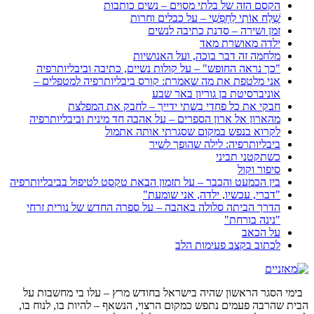
הקסם הזה של בלתי מסוים – נשים כותבות
שְׁלַח אוֹתִי לְחָפְשִׁי – על כבלים וחרות
זמן ושירה – סדנת כתיבה לנשים
ילדה מאושרת מאד
מלחמה זה דבר בוכה, ועל האנושיות
"כך נראה החופש" – על קולות נשיים, כתיבה וביבליותרפיה
אני מלטפת את מה שאמרת: קורס ביבליותרפיה למטפלים –
אוניברסיטת בן גוריון באר שבע
חבקי את כל פחדי בשתי ידייך – לחבק את המפלצת
מהארון אל ארון הספרים – על אהבה חד מינית וביבליותרפיה
לקרוא בנפש במקום שסגרתי אותה אתמול
ביבליותרפיה: לילה שהופך לשיר
כשתקטני תביני
סיפור וקול
בין הכמעט והכבר – על תזמון הבאת טקסט לטיפול בביבליותרפיה
"דברי, עכשיו, ילדה, אני שומעת"
הדרך הביתה סלולה באהבה – על ספרה החדש של נורית זרחי
"נינה בורחת"
על הכאב
לכתוב בקצב פעימות הלב
בימי הסגר הראשון שהיה בישראל בחודש מרץ – עלו בי מחשבות על
הבית שהרבה פעמים נתפש כמקום הרצוי, הנשאף – להיות בו, לנוח בו,