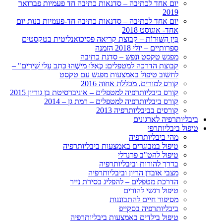
יום אחד לכתיבה – סדנאות כתיבה חד פעמיות פברואר
2019
יום אחד לכתיבה – סדנאות כתיבה חד-פעמיות בנות יום
אחד- אוגוסט 2018
בֵּין הַשּׁוּרוֹת – קבוצת קריאה פסיכואנליטית בטקסטים
ספרותיים – יולי 2018 הזמנה
מפגש טקסט ונפש – סדנת כתיבה
קבוצת הדרכה למטפלים: כְּאִלּוּ מִישֶׁהוּ כָּתַב עָלַי שִׁירִים" –
לחשוב טיפול באמצעות מפגש עם טקסט
קורס למורים, מכללת אחוה 2016
קורס ביבליותרפיה למטפלים – אוניברסיטת בן גוריון 2015
קורס ביבליותרפיה למטפלים – רמת גן – 2014
קורסים בביבליותרפיה 2013
ביבליותרפיה לארגונים
טיפול ביבליותרפי
מהי ביבליותרפיה
טיפול במבוגרים באמצעות ביבליותרפיה
טיפול להט"ב פרנדלי
בדרך להורות וביבליותרפיה
מצבי אובדן הריון וביבליותרפיה
הדרכת מטפלים – להפליג בסירת נייר
טיפול רגשי להורים
מסיפור חיים להתבוננות
ביבליותרפיה בסקייפ
טיפול בילדים באמצעות ביבליותרפיה