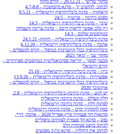
מחזור שלישי – 29.12.21 – קורס מקוון
לכתוב, להושיט יד – סדנא מתמשכת – 4.7-8.8
היאחזות – סדנת ביבליותרפיה וירטואלית – 9.5.21
מפגש כתיבה – פגישות – 24.5
שינוי – סדנת ביבליותרפיה וירטואלית – 14.3
רק בלב אפשר לראות היטב – סדנת עריכה והעמקה
בטקסטים שלכם – 14.3
סדנת ביבליותרפיה וירטואלית – תקווה- 24.1.21
אהבה – סדנת ביבליותרפיה וירטואלית – 6.12.20
ביבליותרפיה ככלי התערבות בטיפול – קורס למטפלים –
מחזור שני – ינואר 2021
מבעד למסך – קריאה פסיכואנליטית בטקסטים ספרותיים –
קורס וירטואלי
בית – סדנת ביבליותרפיה וירטואלית – 25.10
אפשרויות – סדנת ביבליותרפיה וירטואלית – 13.9.20
ביבליותרפיה ככלי התערבות בטיפול – קורס למטפלים –
אוקטובר 2020
יש לנוע – סדנת כתיבה-ביבליותרפיה וירטואלית – 2.8.
חֵלֶק בָּעוֹלָם – סדנת כתיבה וירטואלית
לפתוח דלת – סדנת כתיבה וירטואלית
במה להמתיק ימים – סדנת כתיבה וירטואלית
סדנאות חד פעמיות מרץ-אפריל 2020 – אהבה, דרך.
נפש – סדנא חד פעמית לצוותים טיפוליים
לכתוב בקצב פעימות הלב
לכתוב את הקולות – סדנא בת 3 מפגשים