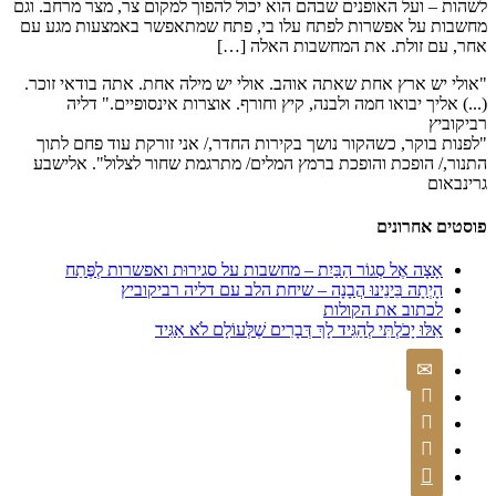
לשהות – ועל האופנים שבהם הוא יכול להפוך למקום צר, מצר מרחב. וגם
מחשבות על אפשרות לפתח עלו בי, פתח שמתאפשר באמצעות מגע עם
אחר, עם זולת. את המחשבות האלה […]
"אולי יש ארץ אחת שאתה אוהב. אולי יש מילה אחת. אתה בודאי זוכר.
(...) אליך יבואו חמה ולבנה, קיץ וחורף. אוצרות אינסופיים." דליה
רביקוביץ
"לפנות בוקר, כשהקור נושך בקירות החדר,/ אני זורקת עוד פחם לתוך
התנור,/ הופכת והופכת ברמץ המלים/ מתרגמת שחור לצלול". אלישבע
גרינבאום
פוסטים אחרונים
אָצָה אֶל סְגוֹר הַבַּיִת – מחשבות על סגירוּת ואפשרות לְפֶּתַח
הָיְתָה בֵּינֵינוּ הֲבָנָה – שיחת הלב עם דליה רביקוביץ
לכתוב את הקולות
אִלּוּ יָכֹלְתִּי לְהַגִּיד לָךְ דְּבָרִים שֶׁלְּעוֹלָם לֹא אַגִּיד
✉



