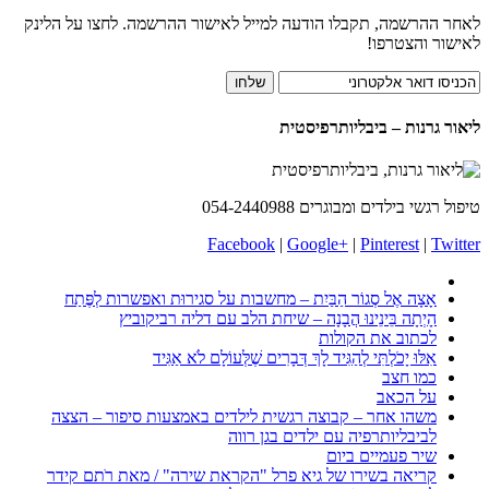
לאחר ההרשמה, תקבלו הודעה למייל לאישור ההרשמה. לחצו על הלינק
לאישור והצטרפו!
ליאור גרנות – ביבליותרפיסטית
טיפול רגשי בילדים ומבוגרים 054-2440988
Facebook
|
Google+
|
Pinterest
|
Twitter
אָצָה אֶל סְגוֹר הַבַּיִת – מחשבות על סגירוּת ואפשרות לְפֶּתַח
הָיְתָה בֵּינֵינוּ הֲבָנָה – שיחת הלב עם דליה רביקוביץ
לכתוב את הקולות
אִלּוּ יָכֹלְתִּי לְהַגִּיד לָךְ דְּבָרִים שֶׁלְּעוֹלָם לֹא אַגִּיד
כמו חצב
על הכאב
משהו אחר – קבוצה רגשית לילדים באמצעות סיפור – הצצה
לביבליותרפיה עם ילדים בגן רווה
שיר פעמיים ביום
קריאה בשירו של גיא פרל "הקראת שירה" / מאת רֹתם קידר