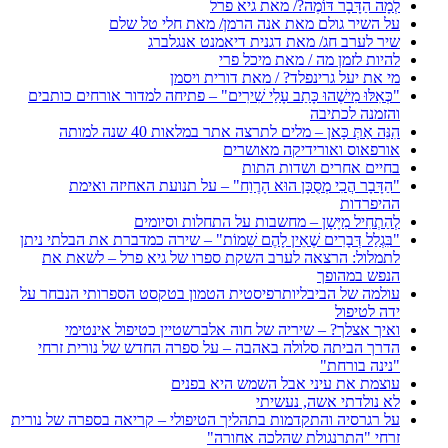
לְמָה הַדָּבָר דּוֹמֶה?/ מאת גיא פרל
על השיר גולם מאת אנה הרמן/ מאת חלי טל שלם
שיר לערב חג/ מאת דגנית דיאמנט אנגלברג
להיות לזמן מה / מאת מיכל פרי
מי את יעל גרינפלד? / מאת דורית ויסמן
"כְּאִלּוּ מִישֶׁהוּ כָּתַב עָלַי שִׁירִים" – פתיחה למדור אורחים כותבים
והזמנה לכתיבה
הִנֵּה אַתְּ כָּאן – מלים לתרצה אתר במלאות 40 שנה למותה
אורפאוס ואורידיקה מאושרים
בחיים אחרים ושדות התות
"הַדָּבָר הֲכִי מְסֻכָּן הוּא הָרֶוַח" – על תנועת האחיזה ואימת
ההיפרדות
לְהַתְחִיל מִיָּשָן – מחשבות על התחלות וסיומים
"בִּגְלַל דְּבָרִים שֶׁאֵין לָהֶם שֵׁמוֹת" – שירה כמדברת את הבלתי ניתן
לתמלול: הרצאה לערב השקת ספרו של גיא פרל – לשאת את
הנפש במהופך
עולמה של הביבליותרפיסטית הטמון בטקסט הספרותי הנבחר על
ידה לטיפול
ואיך אצלך? – שיריה של חוה אלברשטיין כטיפול אינטימי
הדרך הביתה סלולה באהבה – על ספרה החדש של נורית זרחי
"נינה בורחת"
עוצמת את עיני אבל השמש היא בפנים
לא נולדתי אשה, נעשיתי
על רגרסיה והתקדמות בתהליך הטיפולי – קריאה בספרה של נורית
זרחי "התרנגולת שהלכה אחורה"