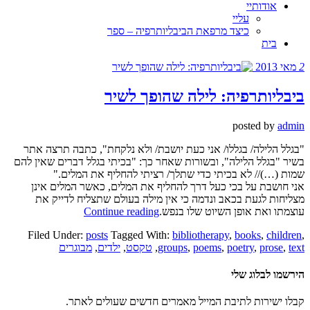
אודותיי
עליי
כיצד מרפאת הביבליותרפיה – ספר
בית
2
מאי 2013
ביבליותרפיה: לילה שהופך לשיר
posted by
admin
"בגלל הלילה/ בגללו/ אני כעת יושבת/ ולא נלקחת", כתבה תרצה אתר
בשיר "בגלל הלילה", ובשורות שאחר כך: "בכיתי בגלל דברים שאין להם
שמות (…)// לא בכיתי כדי שתלך/ רציתי להחליף את המלים."
אני חושבת על בכי כעל דרך להחליף את המלים, כאשר המלים אינן
מצליחות לגעת בכאב ונדמה כי אין מילה בעולם שתצליח לדייק את
עוצמתו ואת אופן השיוט שלו בנפש.
Continue reading
Filed Under:
posts
Tagged With:
bibliotherapy
,
books
,
children
,
text
,
prose
,
poetry
,
poems
,
groups
,
טקסט
,
ילדים
,
מבוגרים
הירשמו לבלוג שלי
קבלו ישירות לתיבת המייל מאמרים חדשים שעולים לאתר.